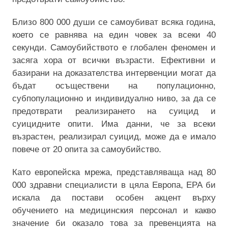
Близо 800 000 души се самоубиват всяка година,
което се равнява на един човек за всеки 40
секунди. Самоубийството е глобален феномен и
засяга хора от всички възрасти. Ефективни и
базирани на доказателства интервенции могат да
бъдат осъществени на популационно,
субпопулационно и индивидуално ниво, за да се
предотврати реализирането на суицид и
суицидните опити. Има данни, че за всеки
възрастен, реализирал суицид, може да е имало
повече от 20 опита за самоубийство.
Като европейска мрежа, представляваща над 80
000 здравни специалисти в цяла Европа, EPA би
искала да постави особен акцент върху
обучението на медицинския персонал
и какво
значение би оказало това за
превенцията
на