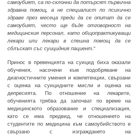
самоубият, са по-склонни да
потърсят първична
здравна помощ,
а не специалист по психично
здраве през месеца преди да се опитат да се
самоубият, често ще бъде отговорност на
медицинския персонал, като общопрактикуващи
лекари или лекари в спешна помощ да се
сблъскат със суицидния пациент
.
“
Принос в
превенцията на суицид биха оказали
обучения, насочени към подобряване на
диагностичните умения
и компетенции, свързани
с оценка на суицидните мисли
и оценка на
депресията. По отношение на лекарите,
обученията трябва да започват по време на
медицинското образование
и специализация
,
като се има предвид, че отношението на
студентите по медицина към самоубийството е
свързано с
изграждането на