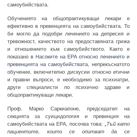
самоубийствата
.
Обучението на общопрактикуващи лекари е
ефективно в превенцията на
самоубийствата
. То
би могло да подобри лечението на депресия и
тревожност, качество
то
на предоставяната грижа
и отношение
то
към самоубийството. Както е
показано в
Насоките на EPA относно лечението и
превенцията на самоубийствата
, непрекъснатото
обучение, включително дискусии относно етични
и правни въпроси
,
е необходимо за психиатри,
други специалисти по психично здраве и
общопрактикуващи лекари.
Проф. Марко Сар
к
иапоне, председател на
секция
та
за суицидология и превенция на
самоубийствата на ЕРА, посочва това: „
Тъй като
пациентите, които се опитват да се