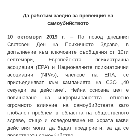
Да работим заедно за превенция на
самоубийството
10 октомври 2019 г
. – По повод днешния
Световен Ден на Психичното Здраве, в
допълнение към ключовите съобщения от 10ти
септември, Европейската психиатрична
асоциация (EPA) и Националните психиатрични
асоциации (NPAs), членове на ЕПА, се
присъединяват към кампанията на СЗО „40
секунди за действие“. Нейна основна цел е
повишаване на информираността относно
огромното
влияние
на самоубийствата като
глобален проблем в областта на общественото
здраве, също и осведомяване на хората какви
действия могат да бъдат предприет
и
, за да се
предотврати самоубийство.