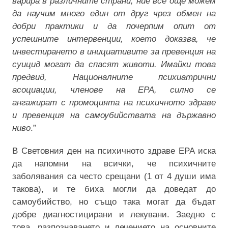
варира в различните страни, ние все още можем
да научим много един от друг чрез обмен на
добри практики и да почерпим опит от
успешни
те
интервенции, което доказва, че
инвестирането в инициативите за превенция на
суицид могат да спасят животи. Имайки това
предвид, Националните психиатрични
асоциации
, членове
на EPA
,
силно се
ангажират
с промоцията на
психичното здраве
и превенция на самоубийствата на държавно
ниво
.”
В Световния ден на психичното здраве EPA иска
да напомни на всички, че психичните
заболявания са често срещани (1 от 4 души има
такова),
и те биха могли
да доведат до
самоубийство, но също
така
могат да бъдат
добре диагностицирани и лекувани. Заедно с
това, разпознаването и лечението на основните