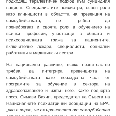
подходящ
терапевтичен подход към суицидния
пациент. Специалистите
психиатри
,
освен роля
като клиницисти
в областта на превенция на
самоубийствата, не трябва да
пренебрегват
и
своята роля
в обучението
на
всички професии, участващи в общата и
психосоциалната грижа за пациентите,
включително лекари, специалисти, социални
работници и медицински сестри.
На национално равнище, всяко правителство
трябва да интегрира превенцията на
самоубийствата като неразделна част от
програмите за обучение в сектора на
здравеопазването и извън него. Както подчерта
проф. Симави Вахип, председател на Съвета на
Националните психиатрични асоциации на ЕРА,
„
ако е вярно, че
смъртността от самоубийства