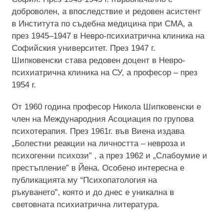
доброволен, а впоследствие и редовен асистент
в Института по съдебна медицина при СМА, а
през 1945–1947 в Невро-психиатрична клиника на
Софийския университет. През 1947 г.
Шипковенски става редовен доцент в Невро-
психиатрична клиника на СУ, а професор – през
1954 г.
От 1960 година професор Никола Шипковенски е
член на Международния Асоциация по групова
психотерапия. През 1961г. във Виена издава
„Болестни реакции на личността – невроза и
психогенни психози” , а през 1962 и „Слабоумие и
престъпление” в Йена. Особено интересна е
публикацията му “Психопатология на
ръкуването”, която и до днес е уникална в
световната психиатрична литература.