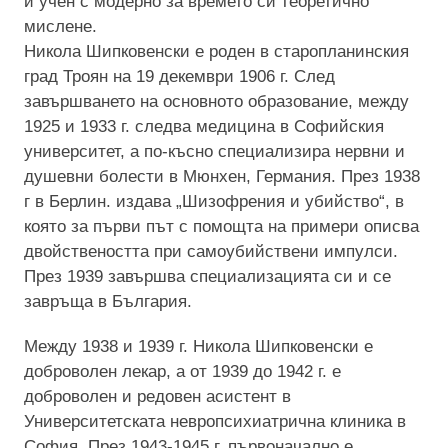
и учен с модерно за времето си теоретично
мислене.
Никола Шипковенски е роден в старопланинския
град Троян на 19 декември 1906 г. След
завършването на основното образование, между
1925 и 1933 г. следва медицина в Софийския
университет, а по-късно специализира нервни и
душевни болести в Мюнхен, Германия. През 1938
г в Берлин. издава „Шизофрения и убийство“, в
която за първи път с помощта на примери описва
двойствеността при самоубийствени импулси.
През 1939 завършва специализацията си и се
завръща в България.
Между 1938 и 1939 г. Никола Шипковенски е
доброволен лекар, а от 1939 до 1942 г. е
доброволен и редовен асистент в
Университетската невропсихиатрична клиника в
София. През 1943-1945 г. първоначално е