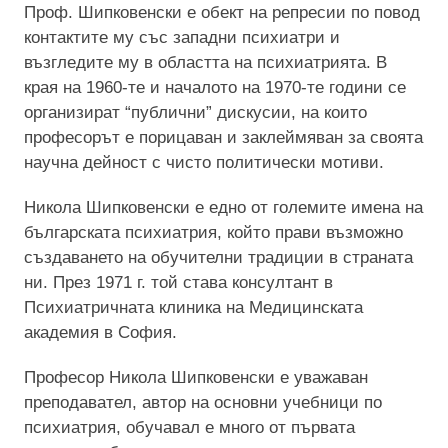
Проф. Шипковенски е обект на репресии по повод
контактите му със западни психиатри и
възгледите му в областта на психиатрията. В
края на 1960-те и началото на 1970-те години се
организират “публични” дискусии, на които
професорът е порицаван и заклеймяван за своята
научна дейност с чисто политически мотиви.
Никола Шипковенски е едно от големите имена на
българската психиатрия, който прави възможно
създаването на обучителни традиции в страната
ни. През 1971 г. той става консултант в
Психиатричната клиника на Медицинската
академия в София.
Професор Никола Шипковенски е уважаван
преподавател, автор на основни учебници по
психиатрия, обучавал е много от първата