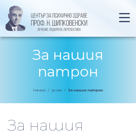
За нашия
патрон
Начало
/
за нас
/
За нашия патрон
За нашия