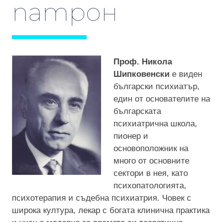
патрон
Проф. Никола
Шипковенски
е виден
български психиатър,
един от основателите на
българската
психиатрична школа,
пионер и
основоположник на
много от основните
сектори в нея, като
психопатологията,
психотерапия и съдебна психиатрия. Човек с
широка култура, лекар с богата клинична практика