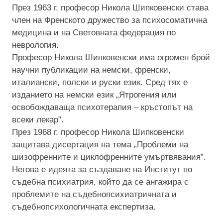
През 1963 г. професор Никола Шипковенски става
член на Френското дружество за психосоматична
медицина и на Световната федерация по
неврология.
Професор Никола Шипковенски има огромен брой
научни публикации на немски, френски,
италиански, полски и руски език. Сред тях е
изданието на немски език „Ятрогения или
освобождаваща психотерапия – кръстопът на
всеки лекар”.
През 1968 г. професор Никола Шипковенски
защитава дисертация на тема „Проблеми на
шизофренните и циклофренните умъртвявания”.
Негова е идеята за създаване на Институт по
съдебна психиатрия, който да се ангажира с
проблемите на съдебнопсихиатричната и
съдебнопсихологичната експертиза.