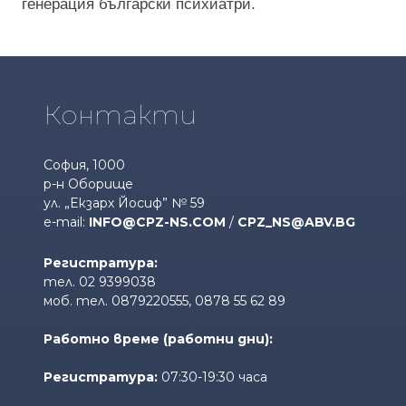
генерация български психиатри.
Контакти
София, 1000
р-н Оборище
ул. „Екзарх Йосиф” № 59
e-mail:
INFO@CPZ-NS.COM
/
CPZ_NS@ABV.BG
Регистратура:
тел. 02 9399038
моб. тел. 0879220555, 0878 55 62 89
Работно време (работни дни):
Регистратура:
07:30-19:30 часа